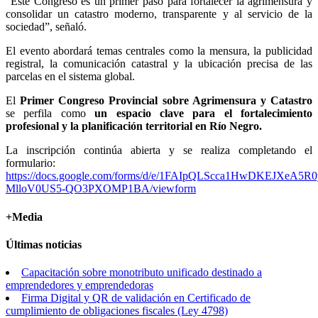
“Este Congreso es un primer paso para fortalecer la agrimensura y
consolidar un catastro moderno, transparente y al servicio de la
sociedad”, señaló.
El evento abordará temas centrales como la mensura, la publicidad
registral, la comunicación catastral y la ubicación precisa de las
parcelas en el sistema global.
El
Primer Congreso Provincial sobre Agrimensura y Catastro
se perfila como
un espacio clave para el fortalecimiento
profesional y la planificación territorial en Río Negro
.
La inscripción continúa abierta y se realiza completando el
formulario:
https://docs.google.com/forms/d/e/1FAIpQLScca1HwDKEJXeA5R0
MlloV0US5-QO3PXOMP1BA/viewform
+Media
Últimas noticias
Capacitación sobre monotributo unificado destinado a
emprendedores y emprendedoras
Firma Digital y QR de validación en Certificado de
cumplimiento de obligaciones fiscales (Ley 4798)