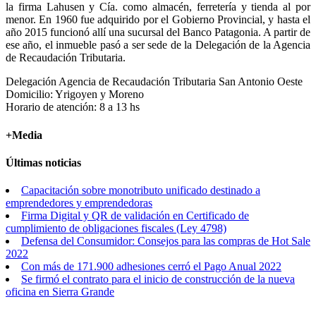
la firma Lahusen y Cía. como almacén, ferretería y tienda al por
menor. En 1960 fue adquirido por el Gobierno Provincial, y hasta el
año 2015 funcionó allí una sucursal del Banco Patagonia. A partir de
ese año, el inmueble pasó a ser sede de la Delegación de la Agencia
de Recaudación Tributaria.
Delegación Agencia de Recaudación Tributaria San Antonio Oeste
Domicilio: Yrigoyen y Moreno
Horario de atención: 8 a 13 hs
+Media
Últimas noticias
Capacitación sobre monotributo unificado destinado a
emprendedores y emprendedoras
Firma Digital y QR de validación en Certificado de
cumplimiento de obligaciones fiscales (Ley 4798)
Defensa del Consumidor: Consejos para las compras de Hot Sale
2022
Con más de 171.900 adhesiones cerró el Pago Anual 2022
Se firmó el contrato para el inicio de construcción de la nueva
oficina en Sierra Grande